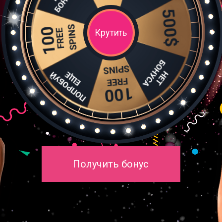
Крутить
Получить бонус