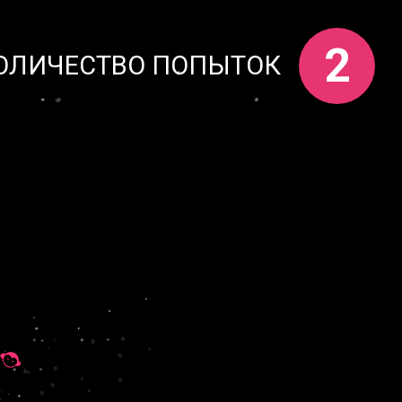
2
ОЛИЧЕСТВО ПОПЫТОК